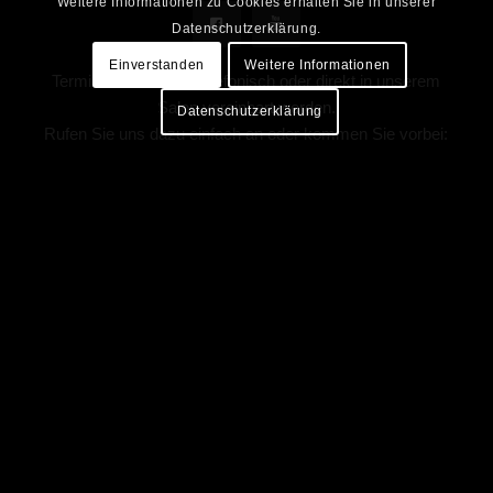
Weitere Informationen zu Cookies erhalten Sie in unserer
Datenschutzerklärung.
Einverstanden
Weitere Informationen
Termine können nur telefonisch oder direkt in unserem
Salon vereinbart werden.
Datenschutzerklärung
Rufen Sie uns dazu einfach an oder kommen Sie vorbei:
Anschrift:
RN – ART OF HAIRSTYLE
Eisenbahnstraße 26 · 16225 Eberswalde
Öffnungszeiten:
Montag: nach Vereinbarung
Dienstag – Freitag: 8.00 – 18.00 Uhr
Samstag nach Vereinbarung
Kontakt:
Telefon: 03334 – 24 34 1