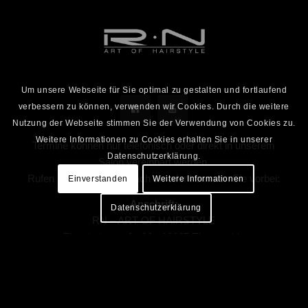
Um unsere Webseite für Sie optimal zu gestalten und fortlaufend
verbessern zu können, verwenden wir Cookies. Durch die weitere
Nutzung der Webseite stimmen Sie der Verwendung von Cookies zu.
Weitere Informationen zu Cookies erhalten Sie in unserer
Termine können nur telefonisch oder direkt in unserem
Datenschutzerklärung.
Salon vereinbart werden.
Rufen Sie uns dazu einfach an oder kommen Sie vorbei:
Einverstanden
Weitere Informationen
Anschrift:
Datenschutzerklärung
RN – ART OF HAIRSTYLE
Eisenbahnstraße 26 · 16225 Eberswalde
Öffnungszeiten:
Montag: nach Vereinbarung
Dienstag – Freitag: 8.00 – 18.00 Uhr